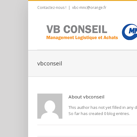
Contactez-nous !
|
vbc-mnc@orange.fr
vbconseil
About
vbconseil
This author has not yet filled in any d
So far has created 0 blog entries.