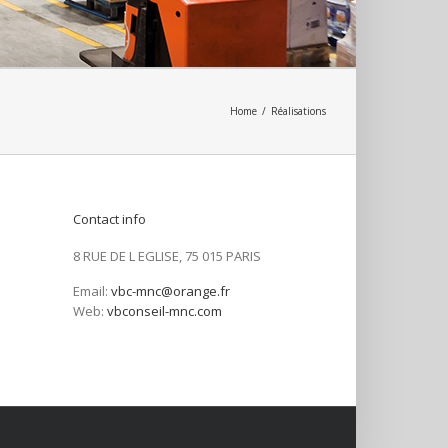
Home
/
Réalisations
Contact info
8 RUE DE L EGLISE, 75 015 PARIS
Email:
vbc-mnc@orange.fr
Web:
vbconseil-mnc.com