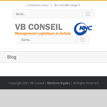
Contactez-nous !
|
vbc-mnc@orange.fr
Go to...
Go to...
Blog
Copyright 2021 VB Conseil |
Mentions légales
| All Rights Reserved